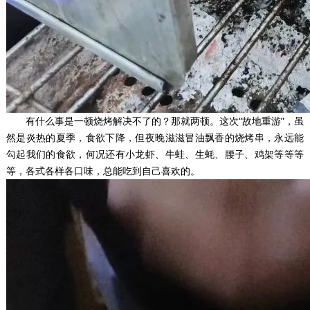
有什么事是一顿烧烤解决不了的？那就两顿。这次“故地重游”，虽
然是炎热的夏季，食欲下降，但夜晚滋滋冒油飘香的烧烤串，永远能
勾起我们的食欲，何况还有小龙虾、牛蛙、生蚝、腰子、鸡架等等等
等，各式各样各口味，总能吃到自己喜欢的。